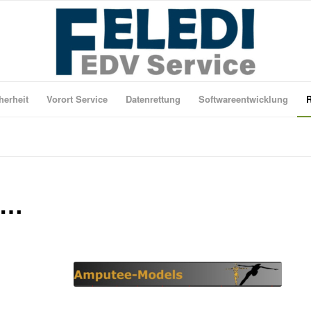
herheit
Vorort Service
Datenrettung
Softwareentwicklung
R
M…